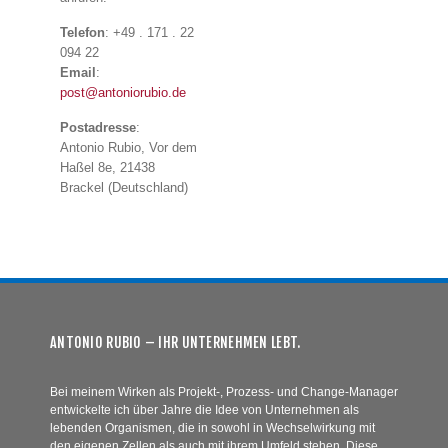
Telefon
: +49 . 171 . 22
094 22
Email
:
post@antoniorubio.de
Postadresse
:
Antonio Rubio, Vor dem
Haßel 8e, 21438
Brackel (Deutschland)
ANTONIO RUBIO – IHR UNTERNEHMEN LEBT.
Bei meinem Wirken als Projekt-, Prozess- und Change-Manager
entwickelte ich über Jahre die Idee von Unternehmen als
lebenden Organismen, die in sowohl in Wechselwirkung mit
den eigenen Zellen als auch mit ihrem Umfeld stehen. Diese